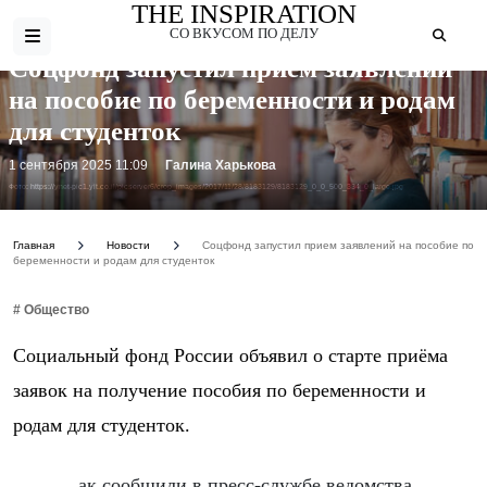
THE INSPIRATION
СО ВКУСОМ ПО ДЕЛУ
Соцфонд запустил прием заявлений
на пособие по беременности и родам
для студенток
1 сентября 2025 11:09
Галина Харькова
Фото: https://ynet-pic1.yit.co.il/picserver6/crop_images/2017/11/28/8183129/8183129_0_0_500_334_0_large.jpg
Главная
Новости
Соцфонд запустил прием заявлений на пособие по
беременности и родам для студенток
# Общество
Социальный фонд России объявил о старте приёма
заявок на получение пособия по беременности и
родам для студенток.