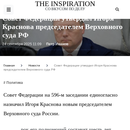
THE INSPIRATION
СО ВКУСОМ ПО ДЕЛУ
Совет Федерации утвердил Игоря
Краснова председателем Верховного
суда РФ
24 сентября 2025 11:09
Петр Иванов
Фото: https://vestiprim.ru/uploads/posts/2025-09/thumbs/6d7b6ea8-79b0-423d-82c7-90d967fdeaa3.jpg
Главная
Новости
Совет Федерации утвердил Игоря Краснова
председателем Верховного суда РФ
# Политика
Совет Федерации на 596-м заседании единогласно
назначил Игоря Краснова новым председателем
Верховного суда России.