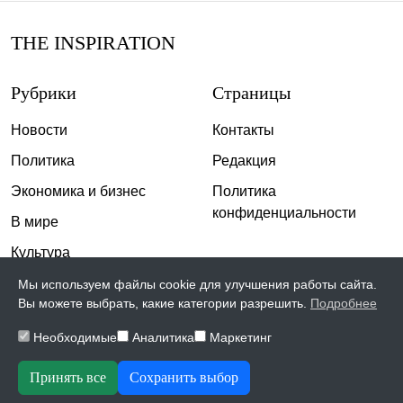
THE INSPIRATION
Рубрики
Страницы
Новости
Контакты
Политика
Редакция
Экономика и бизнес
Политика
конфиденциальности
В мире
Культура
Спорт
Мы используем файлы cookie для улучшения работы сайта.
Вы можете выбрать, какие категории разрешить.
Подробнее
Общество
Необходимые
Аналитика
Маркетинг
Происшествия
Скандалы
Принять все
Сохранить выбор