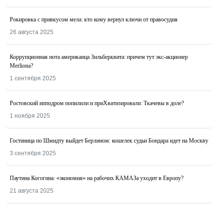
Рокировка с привкусом мела: кто кому вернул ключи от правосудия
26 августа 2025
Коррупционная нота американца Зильберквита: причем тут экс-акционер
Merliona?
1 сентября 2025
Ростовский ипподром попилили и приХватизировали: Ткачевы в доле?
1 ноября 2025
Гостиница по Шмидту выйдет Берлином: кошелек судьи Бондара идет на Москву
3 сентября 2025
Паутина Когогина: «экономия» на рабочих КАМАЗа уходит в Европу?
21 августа 2025