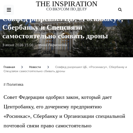
THE INSPIRATION
СО ВКУСОМ ПО ДЕЛУ
Совфед разрешил ЦБ, «Росинкасу»,
Сбербанку и Спецсвязи
самостоятельно сбивать дроны
3 июня 2026 15:06
Инна Ларионова
Фото:
https://www.m24.ru/b/d/nBkSUhL2h1Mgmcq1JL6BrNOp2Z3z8Zj21iDEh_fH_nKUPXuaDyXTjHou4MVO6BCVoZKf9GqVe5Q_CPawk214
kcvg.jpg
Главная
Новости
Совфед разрешил ЦБ, «Росинкасу», Сбербанку и
Спецсвязи самостоятельно сбивать дроны
# Политика
Совет Федерации одобрил закон, который дает
Центробанку, его дочернему предприятию
«Росинкас», Сбербанку и Организации специальной
почтовой связи право самостоятельно