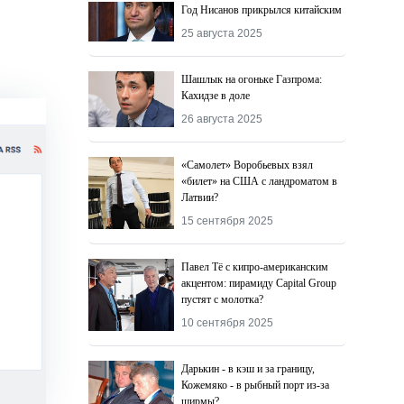
Год Нисанов прикрылся китайским
25 августа 2025
Шашлык на огоньке Газпрома:
Кахидзе в доле
26 августа 2025
«Самолет» Воробьевых взял
«билет» на США с ландроматом в
Латвии?
15 сентября 2025
Павел Тё с кипро-американским
акцентом: пирамиду Capital Group
пустят с молотка?
10 сентября 2025
Дарькин - в кэш и за границу,
Кожемяко - в рыбный порт из-за
ширмы?