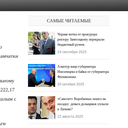
САМЫЕ ЧИТАЕМЫЕ
Черная метка от прокурора:
ректору Запесоцкому перекрыли
бюджетный ручеек
24 сентября 2025
Камчатки
Алкотур вице-губернатора
Иноземцева и байки от губернатора
Филимонова
льному
20 октября 2025
222,17
ошлым с
«Самолет» Воробьевых пошел на
посадку: деньги дольщиков уплыли
в Латвию?
22 августа 2025
ьги