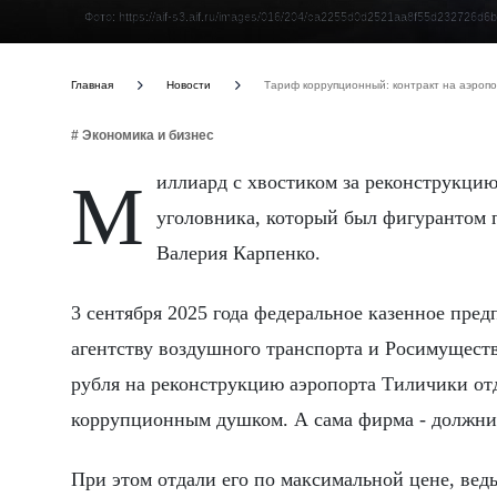
Фото: https://aif-s3.aif.ru/images/016/204/ca2255d0d2521aa8f55d232726d6b
Главная
Новости
Тариф коррупционный: контракт на аэропо
# Экономика и бизнес
Миллиард с хвостиком за реконструкцию аэропорта оказались никому не нужен, кроме вчерашнего
уголовника, который был фигурантом 
Валерия Карпенко.
3 сентября 2025 года федеральное казенное пр
агентству воздушного транспорта и Росимущест
рубля на реконструкцию аэропорта Тиличики о
коррупционным душком. А сама фирма - должни
При этом отдали его по максимальной цене, вед