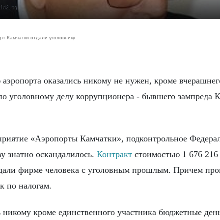
1d2.jpg
рт Камчатки отдали уголовнику
по уголовному делу коррупционера - бывшего зампреда 
едприятие «Аэропорты Камчатки», подконтрольное Федера
ву знатно оскандалилось.
Контракт
стоимостью 1 676 216 
тдали фирме человека с уголовным прошлым. Причем пр
к по налогам.
ь никому кроме единственного участника бюджетные ден