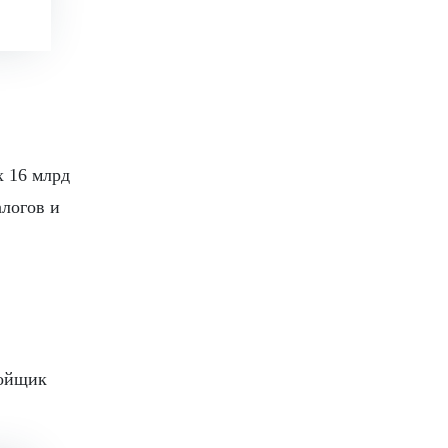
х 16 млрд
алогов и
ройщик