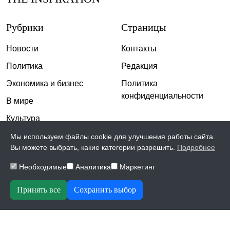
Рубрики
Страницы
Новости
Контакты
Политика
Редакция
Экономика и бизнес
Политика
конфиденциальности
В мире
Культура
Спорт
Мы используем файлы cookie для улучшения работы сайта.
Вы можете выбрать, какие категории разрешить.
Подробнее
Общество
Необходимые
Аналитика
Маркетинг
Происшествия
Скандалы
Принять все
Сохранить выбор
© 2026, The Inspiration | Все права защищены