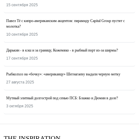
15 сентября 2025
Павел Тё с кипро-американским акцентом: пирамиду Capital Group пустят с
молотка?
10 сентября 2025
Дарькин - в кэш и за границу, Кожемяко - в рыбный порт из-за ширмы?
17 сентября 2025
Рыбколхоз на «бочку»: «американцу» Шегнагаеву выдали черную метку
27 августа 2025
Мутный элитный долгострой под сенью ПСБ: Блажко и Дюмин в доле?
3 октября 2025
THE INSPIRATION