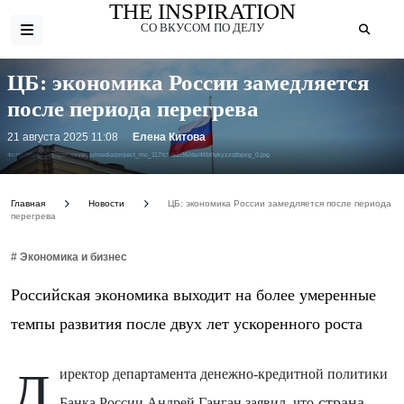
THE INSPIRATION
СО ВКУСОМ ПО ДЕЛУ
ЦБ: экономика России замедляется
после периода перегрева
21 августа 2025 11:08
Елена Китова
Фото: https://admgari-sever.ru/media/project_mo_117/c9/92/36/de/4f/bf/ekyzzqtbpvg_0.jpg
Главная
Новости
ЦБ: экономика России замедляется после периода
перегрева
# Экономика и бизнес
Российская экономика выходит на более умеренные
темпы развития после двух лет ускоренного роста
Д
иректор департамента денежно-кредитной политики
страна
Банка России Андрей Ганган заявил, что