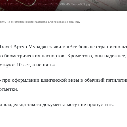
238:1632_1920x0_80_0_0_1fb1936ea4865605c796c45d3ecce009.jpg
ить на биометрические паспорта для поездок за границу
о биометрических паспортов. Кроме того, они надежнее,
твуют 10 лет, а не пять».
то при оформлении шенгенской визы в обычный пятилетн
отметки.
 владельца такого документа могут не пропустить.