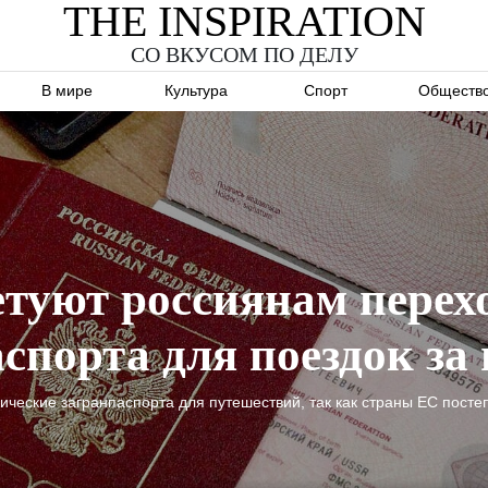
THE INSPIRATION
СО ВКУСОМ ПО ДЕЛУ
В мире
Культура
Спорт
Обществ
туют россиянам перех
спорта для поездок за
ческие загранпаспорта для путешествий, так как страны ЕС пост