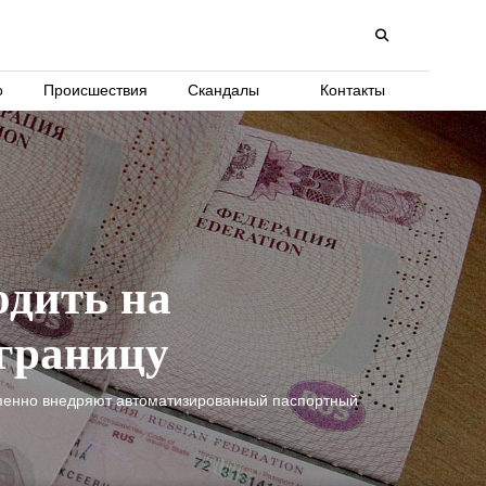
о
Происшествия
Скандалы
Контакты
одить на
 границу
епенно внедряют автоматизированный паспортный