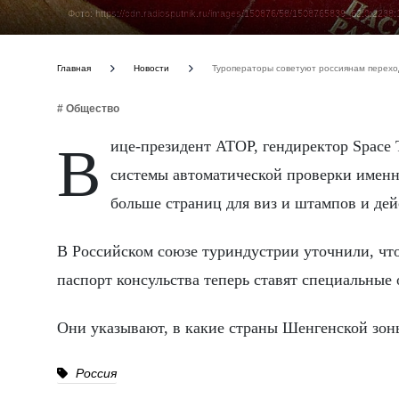
Фото: https://cdn.radiosputnik.ru/images/150876/58/1508765839_62:0:2
Главная
Новости
Туроператоры советуют россиянам переход
# Общество
Вице-президент АТОР, гендиректор Space Travel Артур Мурадян заявил: «Все больше стран используют
системы автоматической проверки именн
больше страниц для виз и штампов и дейс
В Российском союзе туриндустрии уточнили, ч
паспорт консульства теперь ставят специальные 
Они указывают, в какие страны Шенгенской зоны
Россия