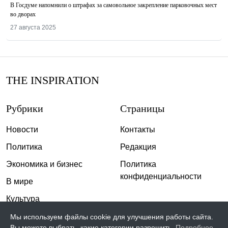
В Госдуме напомнили о штрафах за самовольное закрепление парковочных мест
во дворах
27 августа 2025
THE INSPIRATION
Рубрики
Страницы
Новости
Контакты
Политика
Редакция
Экономика и бизнес
Политика
конфиденциальности
В мире
Культура
Спорт
Мы используем файлы cookie для улучшения работы сайта.
Вы можете выбрать, какие категории разрешить.
Подробнее