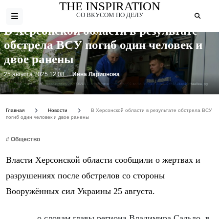
THE INSPIRATION
СО ВКУСОМ ПО ДЕЛУ
В Херсонской области в результате
обстрела ВСУ погиб один человек и
двое ранены
25 августа 2025 12:08
Инна Ларионова
Фото: https://www.pnp.ru/upload/entities/2024/05/18/11/article/detailPicture/ab/02/ad/5e/2d70a3f360c8b2dd482aad40dffaa8ea.jpg
Главная
Новости
В Херсонской области в результате обстрела ВСУ
погиб один человек и двое ранены
# Общество
Власти Херсонской области сообщили о жертвах и
разрушениях после обстрелов со стороны
Вооружённых сил Украины 25 августа.