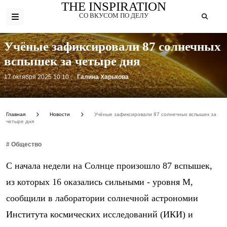
THE INSPIRATION
СО ВКУСОМ ПО ДЕЛУ
Учёные зафиксировали 87 солнечных
вспышек за четыре дня
17 октября 2025 10:10
Галина Харькова
Фото: https://cdn.iz.ru/sites/default/files/styles/900x506/public/news-2025-02/TASS_57986420.jpg?itok=kEgEnGoM
Главная
Новости
Учёные зафиксировали 87 солнечных вспышек за
четыре дня
# Общество
С начала недели на Солнце произошло 87 вспышек,
из которых 16 оказались сильными - уровня M,
сообщили в лаборатории солнечной астрономии
Института космических исследований (ИКИ) и