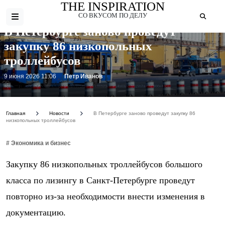
THE INSPIRATION
СО ВКУСОМ ПО ДЕЛУ
В Петербурге заново проведут
закупку 86 низкопольных
троллейбусов
9 июня 2026 11:06
Петр Иванов
Фото: https://avatars.dzeninfra.ru/get-ynews/271828/b5ee86923d81e14b032c6b615b2a4f4e/800x400
Главная
Новости
В Петербурге заново проведут закупку 86
низкопольных троллейбусов
# Экономика и бизнес
Закупку 86 низкопольных троллейбусов большого
класса по лизингу в Санкт-Петербурге проведут
повторно из-за необходимости внести изменения в
документацию.