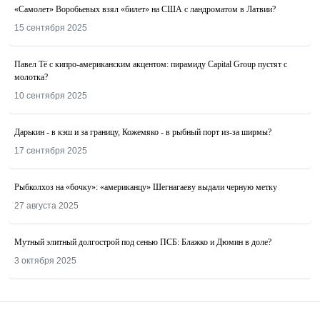
«Самолет» Воробьевых взял «билет» на США с ландроматом в Латвии?
15 сентября 2025
Павел Тё с кипро-американским акцентом: пирамиду Capital Group пустят с
молотка?
10 сентября 2025
Дарькин - в кэш и за границу, Кожемяко - в рыбный порт из-за ширмы?
17 сентября 2025
Рыбколхоз на «бочку»: «американцу» Шегнагаеву выдали черную метку
27 августа 2025
Мутный элитный долгострой под сенью ПСБ: Блажко и Дюмин в доле?
3 октября 2025