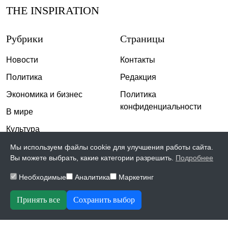
THE INSPIRATION
Рубрики
Страницы
Новости
Контакты
Политика
Редакция
Экономика и бизнес
Политика
конфиденциальности
В мире
Культура
Спорт
Мы используем файлы cookie для улучшения работы сайта.
Вы можете выбрать, какие категории разрешить.
Подробнее
Общество
Необходимые
Аналитика
Маркетинг
Происшествия
Скандалы
Принять все
Сохранить выбор