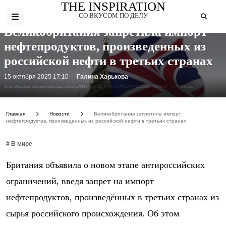
THE INSPIRATION
СО ВКУСОМ ПО ДЕЛУ
Великобритания запретила импорт
нефтепродуктов, произведенных из
российской нефти в третьих странах
15 октября 2025 17:10
Галина Харькова
Фото: https://cdn-storage-media.tass.ru/resize/752x496/tass_media/2024/11/19/f/1732009718309856_fpA7TCMz.jpg
Главная
Новости
Великобритания запретила импорт
нефтепродуктов, произведенных из российской нефти в третьих странах
# В мире
Британия объявила о новом этапе антироссийских
ограничений, введя запрет на импорт
нефтепродуктов, произведённых в третьих странах из
сырья российского происхождения. Об этом