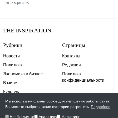
28 ноября 2025
THE INSPIRATION
Рубрики
Страницы
Новости
Контакты
Политика
Редакция
Экономика и бизнес
Политика
конфиденциальности
В мире
Культура
Спорт
Мы используем файлы cookie для улучшения работы сайта.
Вы можете выбрать, какие категории разрешить.
Подробнее
Общество
Необходимые
Аналитика
Маркетинг