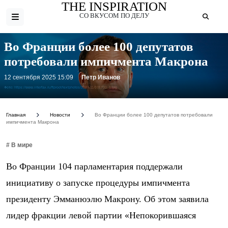
THE INSPIRATION
СО ВКУСОМ ПО ДЕЛУ
Во Франции более 100 депутатов
потребовали импичмента Макрона
12 сентября 2025 15:09
Петр Иванов
Фото: https://www.interfax.ru/ftproot/textphotos/2024/11/07/j700_1.jpg
Главная
Новости
Во Франции более 100 депутатов потребовали
импичмента Макрона
# В мире
Во Франции 104 парламентария поддержали
инициативу о запуске процедуры импичмента
президенту Эмманюэлю Макрону. Об этом заявила
лидер фракции левой партии «Непокорившаяся