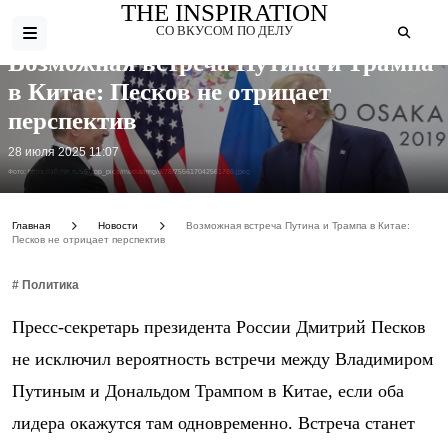
THE INSPIRATION
СО ВКУСОМ ПО ДЕЛУ
Возможная встреча Путина и Трампа
в Китае: Песков не отрицает
перспектив
28 июля 2025 11:07
Фото: https://s0.rbk.ru/v6_top_pics/media/img/6/78/755617042561786.jpeg
Главная
Новости
Возможная встреча Путина и Трампа в Китае:
Песков не отрицает перспектив
# Политика
Пресс-секретарь президента России Дмитрий Песков
не исключил вероятность встречи между Владимиром
Путиным и Дональдом Трампом в Китае, если оба
лидера окажутся там одновременно. Встреча станет