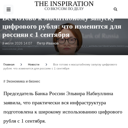
THE INSPIRATION
СО ВКУСОМ ПО ДЕЛУ
Все готово к масштабному запуску
цифрового рубля: что изменится для
россиян с 1 сентября
2 июля 2026 14:07
Петр Иванов
Фото:
https://cdnn21.img.ria.ru/images/07e9/07/03/2026944090_0:0:3152:2048_1440x900_80_1_1_ab23fe9bc2dd728b487a0d49c2660633.jp
source-sid=rian_photo
Главная
Новости
Все готово к масштабному запуску цифрового
рубля: что изменится для россиян с 1 сентября
# Экономика и бизнес
Председатель Банка России Эльвира Набиуллина
заявила, что практически вся инфраструктура
подготовлена к широкому использованию цифрового
рубля с 1 сентября.