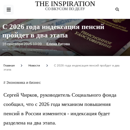
THE INSPIRATION
СО ВКУСОМ ПО ДЕЛУ
С 2026 года индексация пенсий
пройдет в два этапа
16 сентября 2025 10:09
Елена Китова
Фото: https://static2.banki.ru/ugc/ee/f6/6f/b1/10967109.jpg
Главная
Новости
С 2026 года индексация пенсий пройдет в два
этапа
# Экономика и бизнес
Сергей Чирков, руководитель Социального фонда
сообщил, что с 2026 года механизм повышения
пенсий в России изменится - индексация будет
разделена на два этапа.