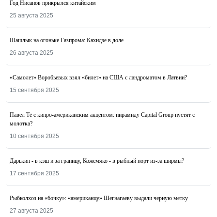
Год Нисанов прикрылся китайским
25 августа 2025
Шашлык на огоньке Газпрома: Кахидзе в доле
26 августа 2025
«Самолет» Воробьевых взял «билет» на США с ландроматом в Латвии?
15 сентября 2025
Павел Тё с кипро-американским акцентом: пирамиду Capital Group пустят с
молотка?
10 сентября 2025
Дарькин - в кэш и за границу, Кожемяко - в рыбный порт из-за ширмы?
17 сентября 2025
Рыбколхоз на «бочку»: «американцу» Шегнагаеву выдали черную метку
27 августа 2025