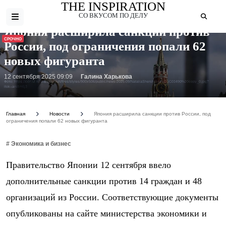
THE INSPIRATION
СО ВКУСОМ ПО ДЕЛУ
Япония расширила санкции против
СРОЧНО
России, под ограничения попали 62
новых фигуранта
12 сентября 2025 09:09
Галина Харькова
Фото: https://cdn.iz.ru/sites/default/files/styles/900x506/public/news-2025-09/NataliaShershakovaDSC03490%20copy_0.jpg?
itok=ani8m6j3
Главная
Новости
Япония расширила санкции против России, под
ограничения попали 62 новых фигуранта
# Экономика и бизнес
Правительство Японии 12 сентября ввело
дополнительные санкции против 14 граждан и 48
организаций из России. Соответствующие документы
опубликованы на сайте министерства экономики и