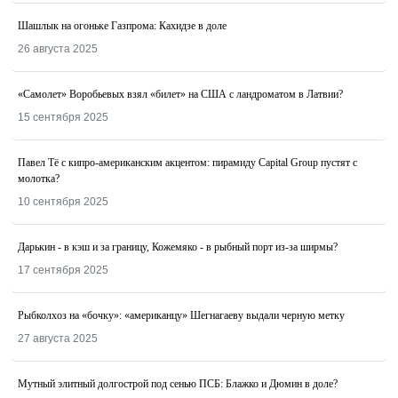
Шашлык на огоньке Газпрома: Кахидзе в доле
26 августа 2025
«Самолет» Воробьевых взял «билет» на США с ландроматом в Латвии?
15 сентября 2025
Павел Тё с кипро-американским акцентом: пирамиду Capital Group пустят с
молотка?
10 сентября 2025
Дарькин - в кэш и за границу, Кожемяко - в рыбный порт из-за ширмы?
17 сентября 2025
Рыбколхоз на «бочку»: «американцу» Шегнагаеву выдали черную метку
27 августа 2025
Мутный элитный долгострой под сенью ПСБ: Блажко и Дюмин в доле?