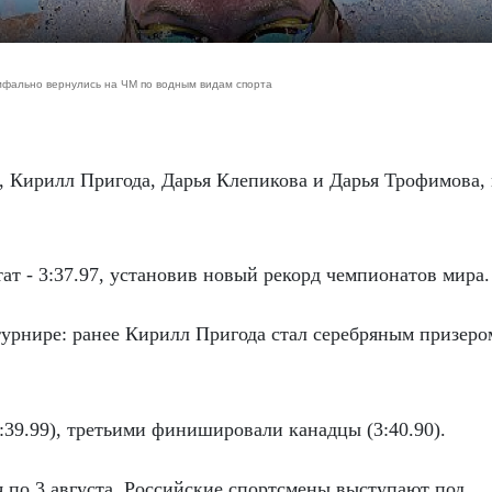
умфально вернулись на ЧМ по водным видам спорта
ат - 3:37.97, установив новый рекорд чемпионатов мира.
турнире: ранее Кирилл Пригода стал серебряным призеро
3:39.99), третьими финишировали канадцы (3:40.90).
 по 3 августа. Российские спортсмены выступают под