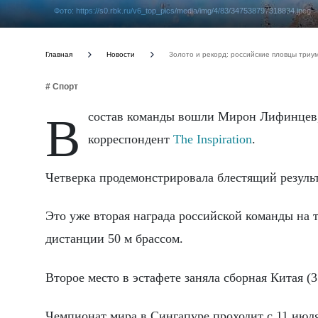
Фото: https://s0.rbk.ru/v6_top_pics/media/img/4/83/347538797318834.jpeg
Главная
Новости
Золото и рекорд: российские пловцы три
# Спорт
В состав команды вошли Мирон Лифинцев, Кирилл Пригода, Дарья Клепикова и Дарья Трофимова, передает
корреспондент
The Inspiration
.
Четверка продемонстрировала блестящий результ
Это уже вторая награда российской команды на 
дистанции 50 м брассом.
Второе место в эстафете заняла сборная Китая (
Чемпионат мира в Сингапуре проходит с 11 июля