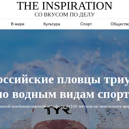
THE INSPIRATION
СО ВКУСОМ ПО ДЕЛУ
В мире
Культура
Спорт
Обществ
российские пловцы тр
по водным видам спор
анной комбинированной эстафете 4×100 метров на чемпионате мир