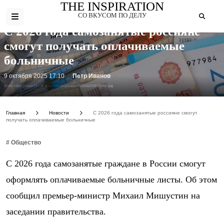
THE INSPIRATION
СО ВКУСОМ ПО ДЕЛУ
С 2026 года самозанятые россияне
смогут получать оплачиваемые
больничные
9 октября 2025 17:10
Петр Иванов
Фото: https://news161.ru/wp-content/uploads/2025/01/10970953.jpg
Главная
Новости
С 2026 года самозанятые россияне смогут
получать оплачиваемые больничные
# Общество
С 2026 года самозанятые граждане в России смогут
оформлять оплачиваемые больничные листы. Об этом
сообщил премьер-министр Михаил Мишустин на
заседании правительства.