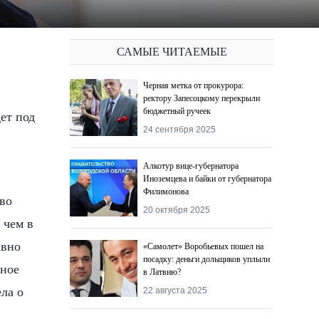
САМЫЕ ЧИТАЕМЫЕ
Черная метка от прокурора:
ректору Запесоцкому перекрыли
бюджетный ручеек
24 сентября 2025
Алкотур вице-губернатора
Иноземцева и байки от губернатора
Филимонова
во
20 октября 2025
 чем в
авно
«Самолет» Воробьевых пошел на
посадку: деньги дольщиков уплыли
тное
в Латвию?
ла о
22 августа 2025