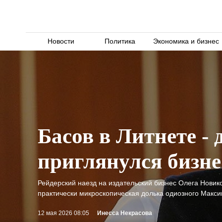
Новости
Политика
Экономика и бизнес
Басов в Литнете -
приглянулся бизн
Рейдерский наезд на издательский бизнес Олега Новик
практически микроскопическая долька одиозного Макси
12 мая 2026 08:05
Инесса Некрасова