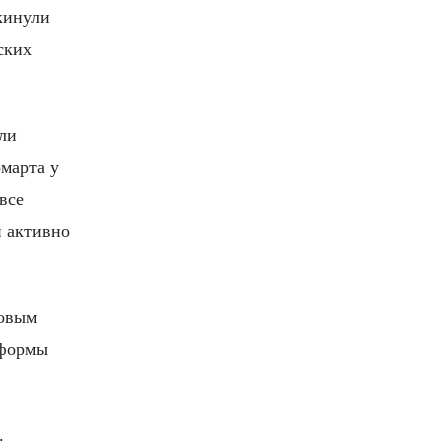
окинули
ских
или
омарта у
 все
и активно
новым
тформы
.