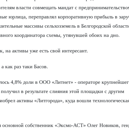
вителям власти совмещать мандат с предпринимательство
вые юрлица, переправлял корпоративную прибыль в зар
ительные массивы сельхозземель в Белгородской области
лавного координатора схемы, утянувшей обоих на дно.
к, на активы уже есть свой интересант.
а как раз таки Басов.
илось 4,8% доли в ООО «Литнет» - операторе крупнейшег
н получил в результате слияния этой площадки с другим
иобрел активы «Литгорода», куда вошли технологическа
я основной собственник «Эксмо-АСТ» Олег Новиков, ген