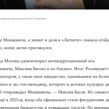
алофееву приглянулся бизнес Новикова?
и, коему актив приглянулся.
суд Москвы удовлетворил антикоррупционный иск
овича, Максима Басова и их близких. Итог: Росимущест
енатором, а также иное имущество, оцениваемое на более
опал и экс-топ-менеджер, которого в деловых кулуарах д
ой «пирамиды» Мошковича, — Максим Басов. Их совмес
щё в 2025-м, когда оба официально стали фигурантами де
амеренном банкротстве и отмывании средств. По мнению