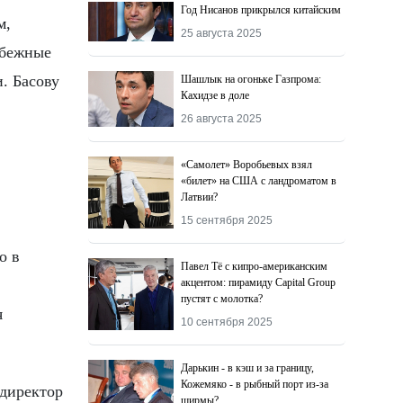
Год Нисанов прикрылся китайским
м,
25 августа 2025
убежные
. Басову
Шашлык на огоньке Газпрома:
Кахидзе в доле
26 августа 2025
«Самолет» Воробьевых взял
«билет» на США с ландроматом в
Латвии?
15 сентября 2025
о в
Павел Тё с кипро-американским
акцентом: пирамиду Capital Group
пустят с молотка?
я
10 сентября 2025
Дарькин - в кэш и за границу,
Кожемяко - в рыбный порт из-за
директор
ширмы?