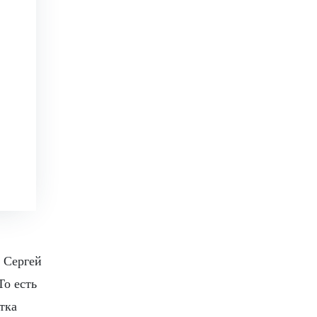
 Сергей
То есть
тка