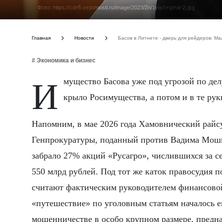
Фото: https://cdn5.vedomosti.ru/image/2023/2n/1yix/original-2j.jpg
Главная
Новости
Басов в Литнете - дверь для рейдеров: М
# Экономика и бизнес
Имущество Басова уже под угрозой по делу Мошковича, а значит и доля в «Литнете» сначала отойдет под
крыло Росимущества, а потом и в те рук
Напомним, в мае 2026 года Хамовнический рай
Генпрокуратуры, поданный против Вадима Мошк
забрало 27% акций «Русагро», числившихся за с
550 млрд рублей. Под тот же каток правосудия п
считают фактическим руководителем финансов
«путешествие» по уголовным статьям началось е
мошенничестве в особо крупном размере, предн