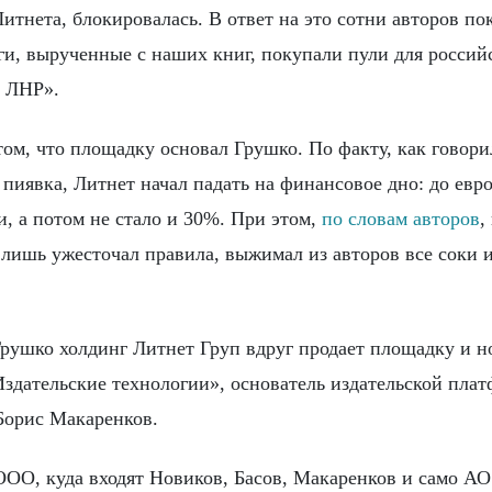
Литнета, блокировалась. В ответ на это сотни авторов п
ньги, вырученные с наших книг, покупали пули для россий
и ЛНР».
том, что площадку основал Грушко. По факту, как говор
 пиявка, Литнет начал падать на финансовое дно: до евр
, а потом не стало и 30%. При этом,
по словам авторов
,
он лишь ужесточал правила, выжимал из авторов все соки 
Грушко холдинг Литнет Груп вдруг продает площадку и 
Издательские технологии», основатель издательской пла
 Борис Макаренков.
ОО, куда входят Новиков, Басов, Макаренков и само АО