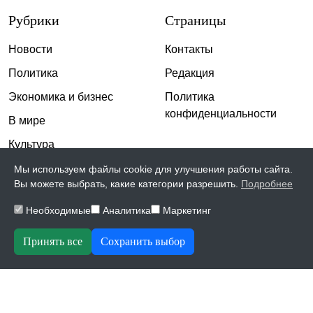
Рубрики
Страницы
Новости
Контакты
Политика
Редакция
Экономика и бизнес
Политика
конфиденциальности
В мире
Культура
Спорт
Мы используем файлы cookie для улучшения работы сайта.
Вы можете выбрать, какие категории разрешить.
Подробнее
Общество
Необходимые
Аналитика
Маркетинг
Происшествия
Скандалы
Принять все
Сохранить выбор
© 2026, The Inspiration | Все права защищены