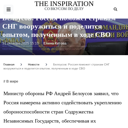
THE INSPIRATION
СО ВКУСОМ ПО ДЕЛУ
Белоусов: Россия поможет странам
СНГ вооружиться и поделится
опытом, полученным в ходе СВО
31 октября 2025 15:10
Елена Китова
Фото: https://resizer.mail.ru/p/ffcdb8b3-9c42-52d6-9483-695f5bdd3e3a/AQAGFPO9ezIcNMDxqz764R9c88cZb0D-
f082dY4xTIWryjHHLchMw95nFbXUL0_IEEFsaHNNLh6GKaHOirEW8jrkTzo.jpg?project=news
Главная
Новости
Белоусов: Россия поможет странам СНГ
вооружиться и поделится опытом, полученным в ходе СВО
# В мире
Министр обороны РФ Андрей Белоусов заявил, что
Россия намерена активно содействовать укреплению
обороноспособности стран Содружества
Независимых Государств, обеспечивая их