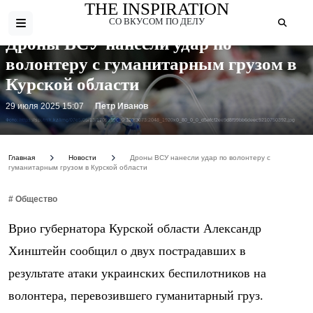
THE INSPIRATION
СО ВКУСОМ ПО ДЕЛУ
Дроны ВСУ нанесли удар по
волонтеру с гуманитарным грузом в
Курской области
29 июля 2025 15:07
Петр Иванов
Фото: https://sputnik.kz/img/07e5/05/13/17095190_0:320:3073:2048_1920x0_80_0_0_d5efcf2ee9d8f99bb6deec9210750392.jpg
Главная
Новости
Дроны ВСУ нанесли удар по волонтеру с
гуманитарным грузом в Курской области
# Общество
Врио губернатора Курской области Александр
Хинштейн сообщил о двух пострадавших в
результате атаки украинских беспилотников на
волонтера, перевозившего гуманитарный груз.