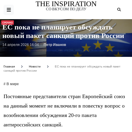
THE INSPIRATION
СО ВКУСОМ ПО ДЕЛУ
СРОЧНО
ЕС пока не планирует обсуждать
новый пакет санкций против России
14 апреля 2026 16:04
Петр Иванов
Фото:
https://cdnn21.img.ria.ru/images/07ea/03/1b/2083376599_0:103:3276:1946_1920x0_80_0_0_3cb3d1512167eec7e0d7b54b56600b3b.jp
Главная
Новости
ЕС пока не планирует обсуждать новый пакет
санкций против России
# В мире
Постоянные представители стран Европейский союз
на данный момент не включили в повестку вопрос о
возобновлении обсуждения 20-го пакета
антироссийских санкций.