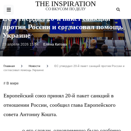
THE INSPIRATION
СО ВКУСОМ ПО ДЕЛУ
ЕС утвердил 20-й пакет санкций
против России и согласовал помощь
Украине
23 апреля 2026 15:04
Елена Китова
Фото: https://cdn.iz.ru/sites/default/files/styles/900x506/public/news-2026-04/20250708_gaf_u39_277%20%284%29.jpg?
itok=uOFS62MZ
Главная
Новости
ЕС утвердил 20-й пакет санкций против России и
согласовал помощь Украине
# В мире
Европейский союз принял 20-й пакет санкций в
отношении России, сообщил глава Европейского
совета Антониу Кошта.