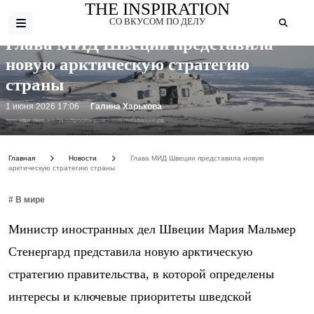
THE INSPIRATION
СО ВКУСОМ ПО ДЕЛУ
Глава МИД Швеции представила
новую арктическую стратегию
страны
1 июня 2026 17:06
Галина Харькова
Фото: https://www.interfax.ru/ftproot/textphotos/2026/06/01/sw1000.jpg
Главная
Новости
Глава МИД Швеции представила новую
арктическую стратегию страны
# В мире
Министр иностранных дел Швеции Мария Мальмер
Стенергард представила новую арктическую
стратегию правительства, в которой определены
интересы и ключевые приоритеты шведской