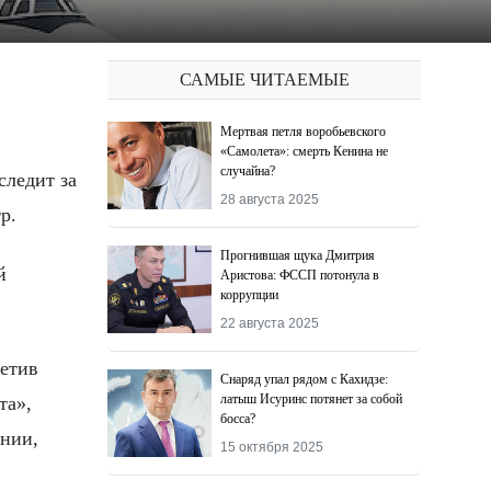
САМЫЕ ЧИТАЕМЫЕ
Мертвая петля воробьевского
«Самолета»: смерть Кенина не
случайна?
28 августа 2025
р.
Прогнившая щука Дмитрия
й
Аристова: ФССП потонула в
коррупции
22 августа 2025
метив
Снаряд упал рядом с Кахидзе:
латыш Исуринс потянет за собой
та»,
босса?
ании,
15 октября 2025