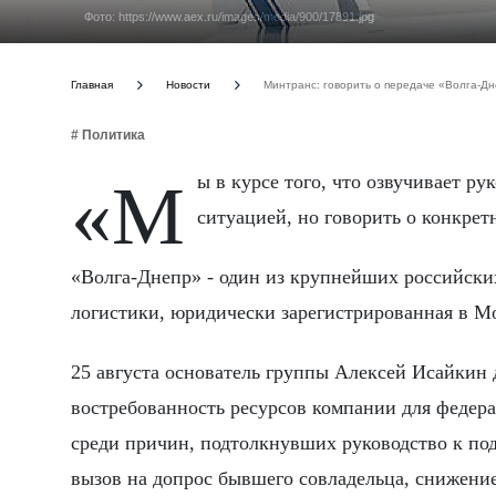
Фото: https://www.aex.ru/images/media/900/17891.jpg
Главная
Новости
Минтранс: говорить о передаче «Волга-Д
# Политика
«Мы в курсе того, что озвучивает руководство компании. Безусловно, Минтранс внимательно следит за
ситуацией, но говорить о конкрет
«Волга-Днепр» - один из крупнейших российски
логистики, юридически зарегистрированная в Мо
25 августа основатель группы Алексей Исайкин 
востребованность ресурсов компании для федер
среди причин, подтолкнувших руководство к по
вызов на допрос бывшего совладельца, снижени