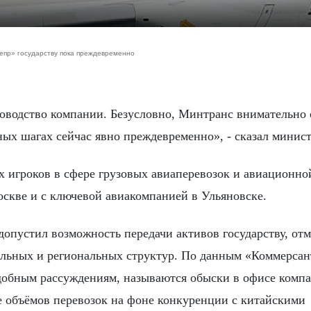
непр» государству пока преждевременно
ных шагах сейчас явно преждевременно», - сказал минист
х игроков в сфере грузовых авиаперевозок и авиационно
скве и с ключевой авиакомпанией в Ульяновске.
допустил возможность передачи активов государству, от
альных и региональных структур. По данным «Коммерсан
добным рассуждениям, называются обыски в офисе комп
е объёмов перевозок на фоне конкуренции с китайскими