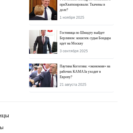
приХватизировали: Ткачевы в
доле?
1 ноября 2025
Гостиница по Шмидту выйдет
Берлином: кошелек судьи Бондара
идет на Москву
3 сентября 2025
Паутина Когогина: «экономия» на
рабочих КАМАЗа уходит в
Европу?
21 августа 2025
ицы
ты