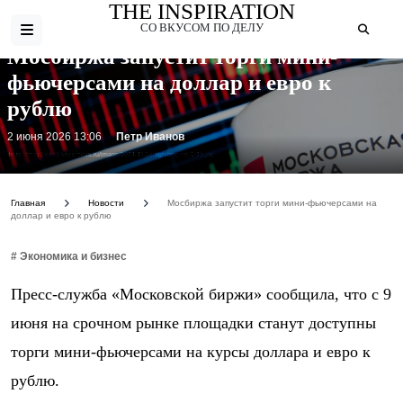
THE INSPIRATION
СО ВКУСОМ ПО ДЕЛУ
Мосбиржа запустит торги мини-
фьючерсами на доллар и евро к
рублю
2 июня 2026 13:06
Петр Иванов
Фото: https://cdn5.vedomosti.ru/image/2024/45/1cnrgh/original-1r2b.jpg
Главная
Новости
Мосбиржа запустит торги мини-фьючерсами на
доллар и евро к рублю
# Экономика и бизнес
Пресс-служба «Московской биржи» сообщила, что с 9
июня на срочном рынке площадки станут доступны
торги мини-фьючерсами на курсы доллара и евро к
рублю.