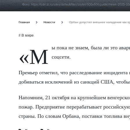
Фото: https://cdn.iz.ru/sites/default/files/styles/900x506/public/news-20
Главная
Новости
Орбан допустил внешнее нападение как п
# В мире
«Мы пока не знаем, была ли это авария, неисправность или внешнее нападение», - написал Орбан
соцсети.
Премьер отметил, что расследование инцидента 
добиваться исключений из санкций США, чтобы с
Напомним, 21 октября на крупнейшем венгерск
пожар. Предприятие перерабатывает российскую
страны. По словам Орбана, поставки топлива в