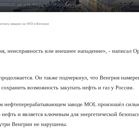
25-10/20251012_gaf_rs74_052.jpg?itok=GRnFh_OF
ричину аварии на НПЗ в Венгрии
продолжается. Он также подчеркнул, что Венгрия намере
охранить возможность закупать нефть и газ у России.
ом нефтеперерабатывающем заводе MOL произошёл силь
 нефть и является ключевым для энергетической безопас
нутри Венгрии не нарушены.