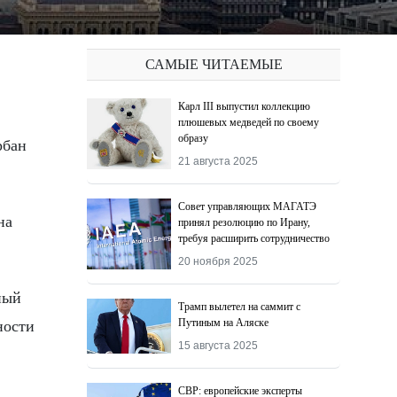
САМЫЕ ЧИТАЕМЫЕ
Карл III выпустил коллекцию
плюшевых медведей по своему
образу
21 августа 2025
Совет управляющих МАГАТЭ
на
принял резолюцию по Ирану,
требуя расширить сотрудничество
20 ноября 2025
ный
Трамп вылетел на саммит с
Путиным на Аляске
ности
15 августа 2025
СВР: европейские эксперты