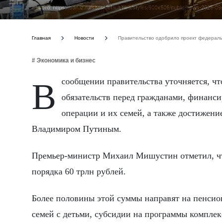
Фото: https://cdn.iz.ru/sites/default/files/styles/900x506/public/news-202
Главная
Новости
Правительство одобрило проект федераль
# Экономика и бизнес
В сообщении правительства уточняется, что ключевыми приоритетами станут выполнение социальных
обязательств перед гражданами, финанс
операции и их семей, а также достижени
Владимиром Путиным.
Премьер-министр Михаил Мишустин отметил, что
порядка 60 трлн рублей.
Более половины этой суммы направят на пенсио
семей с детьми, субсидии на программы компле