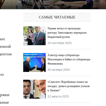
САМЫЕ ЧИТАЕМЫЕ
Черная метка от прокурора:
ректору Запесоцкому перекрыли
бюджетный ручеек
24 сентября 2025
оенной
дентом
Алкотур вице-губернатора
Иноземцева и байки от губернатора
Филимонова
20 октября 2025
но
«Самолет» Воробьевых пошел на
посадку: деньги дольщиков уплыли
в Латвию?
ержки
22 августа 2025
льные