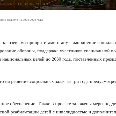
5-09/RIA_9012075.HR_.jpg?itok=spTSxGmf
ного бюджета на 2026-2028 годы
ирование обороны, поддержка участников специальной в
е национальных целей до 2030 года, поставленных прези
 на решение социальных задач за три года предусмотре
нное обеспечение. Также в проекте заложены меры подд
ксной реабилитации детей с инвалидностью и дополните