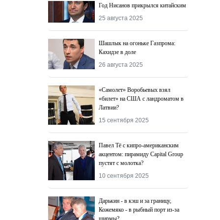
Год Нисанов прикрылся китайским
25 августа 2025
Шашлык на огоньке Газпрома:
Кахидзе в доле
26 августа 2025
«Самолет» Воробьевых взял
«билет» на США с ландроматом в
Латвии?
15 сентября 2025
Павел Тё с кипро-американским
акцентом: пирамиду Capital Group
пустят с молотка?
10 сентября 2025
Дарькин - в кэш и за границу,
Кожемяко - в рыбный порт из-за
ширмы?