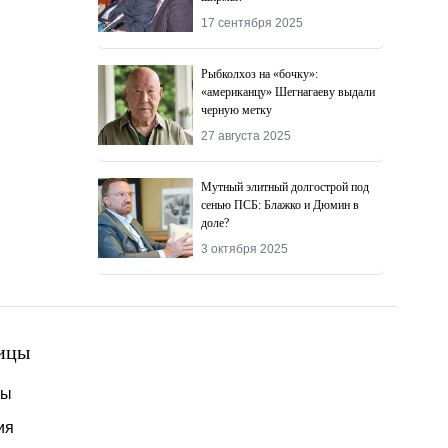
17 сентября 2025
Рыбколхоз на «бочку»:
«американцу» Шегнагаеву выдали
черную метку
27 августа 2025
Мутный элитный долгострой под
сенью ПСБ: Блажко и Дюмин в
доле?
3 октября 2025
ицы
ты
ия