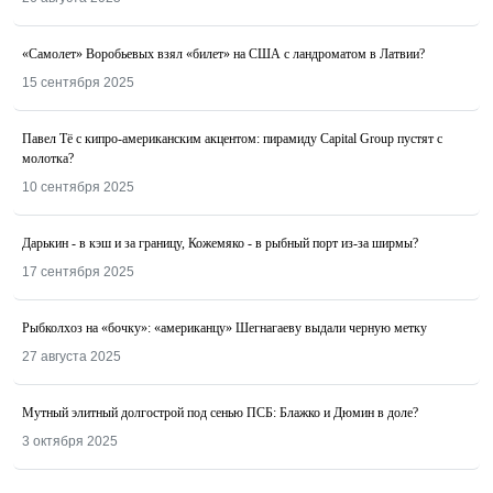
«Самолет» Воробьевых взял «билет» на США с ландроматом в Латвии?
15 сентября 2025
Павел Тё с кипро-американским акцентом: пирамиду Capital Group пустят с
молотка?
10 сентября 2025
Дарькин - в кэш и за границу, Кожемяко - в рыбный порт из-за ширмы?
17 сентября 2025
Рыбколхоз на «бочку»: «американцу» Шегнагаеву выдали черную метку
27 августа 2025
Мутный элитный долгострой под сенью ПСБ: Блажко и Дюмин в доле?
3 октября 2025