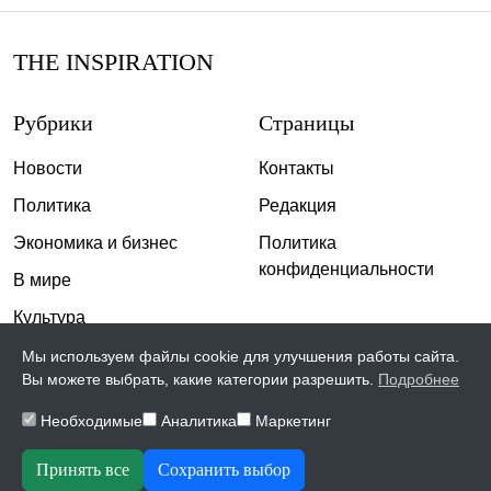
THE INSPIRATION
Рубрики
Страницы
Новости
Контакты
Политика
Редакция
Экономика и бизнес
Политика
конфиденциальности
В мире
Культура
Спорт
Мы используем файлы cookie для улучшения работы сайта.
Вы можете выбрать, какие категории разрешить.
Подробнее
Общество
Необходимые
Аналитика
Маркетинг
Происшествия
Скандалы
Принять все
Сохранить выбор