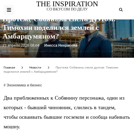
THE INSPIRATION
СО ВКУСОМ ПО ДЕЛУ
Протеже Собянина спели дуэтом:
Тимохин поделился землей с
Амбарцумяном?
23 апреля 2026 08:04
Инесса Некрасова
Фото: https://utro-news.ru/wa-data/public/press/images/articles/86000/85832/small_85832(1200x0).webp?v1734591957
Главная
Новости
Протеже Собянина спели дуэтом: Тимохин
поделился землей с Амбарцумяном?
# Экономика и бизнес
Два приближенных к Собянину персонажа, один из
которых - бывший чиновник, слились в тандем,
чтобы осваивать бывшие госземли и сообща набивать
мошну.