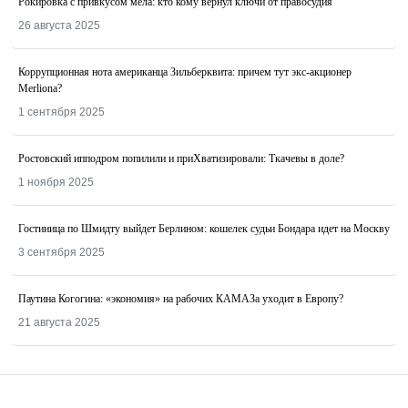
Рокировка с привкусом мела: кто кому вернул ключи от правосудия
26 августа 2025
Коррупционная нота американца Зильберквита: причем тут экс-акционер
Merliona?
1 сентября 2025
Ростовский ипподром попилили и приХватизировали: Ткачевы в доле?
1 ноября 2025
Гостиница по Шмидту выйдет Берлином: кошелек судьи Бондара идет на Москву
3 сентября 2025
Паутина Когогина: «экономия» на рабочих КАМАЗа уходит в Европу?
21 августа 2025