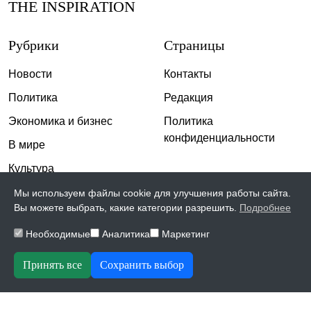
THE INSPIRATION
Рубрики
Страницы
Новости
Контакты
Политика
Редакция
Экономика и бизнес
Политика
конфиденциальности
В мире
Культура
Спорт
Мы используем файлы cookie для улучшения работы сайта.
Вы можете выбрать, какие категории разрешить.
Подробнее
Общество
Необходимые
Аналитика
Маркетинг
Происшествия
Скандалы
Принять все
Сохранить выбор