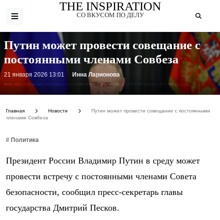
THE INSPIRATION
СО ВКУСОМ ПО ДЕЛУ
Путин может провести совещание с
постоянными членами Совбеза
21 января 2026 13:01
Инна Ларионова
Фото: https://cdn-storage-media.tass.ru/resize/688x456/tass_media/2025/10/16/R/1760613915551424_R05-Lss_.jpg
Главная
Новости
Путин может провести совещание с постоянными
членами Совбеза
# Политика
Президент России Владимир Путин в среду может
провести встречу с постоянными членами Совета
безопасности, сообщил пресс-секретарь главы
государства Дмитрий Песков.