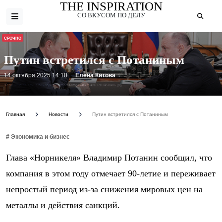
THE INSPIRATION
СО ВКУСОМ ПО ДЕЛУ
СРОЧНО
Путин встретился с Потаниным
14 октября 2025 14:10
Елена Китова
Фото: https://s0.rbk.ru/v6_top_pics/media/img/6/40/754361701458406.jpg
Главная
Новости
Путин встретился с Потаниным
# Экономика и бизнес
Глава «Норникеля» Владимир Потанин сообщил, что
компания в этом году отмечает 90-летие и переживает
непростый период из-за снижения мировых цен на
металлы и действия санкций.