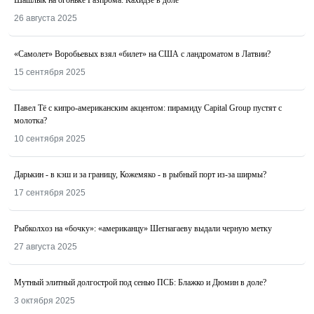
Шашлык на огоньке Газпрома: Кахидзе в доле
26 августа 2025
«Самолет» Воробьевых взял «билет» на США с ландроматом в Латвии?
15 сентября 2025
Павел Тё с кипро-американским акцентом: пирамиду Capital Group пустят с
молотка?
10 сентября 2025
Дарькин - в кэш и за границу, Кожемяко - в рыбный порт из-за ширмы?
17 сентября 2025
Рыбколхоз на «бочку»: «американцу» Шегнагаеву выдали черную метку
27 августа 2025
Мутный элитный долгострой под сенью ПСБ: Блажко и Дюмин в доле?
3 октября 2025