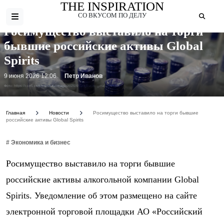
THE INSPIRATION
СО ВКУСОМ ПО ДЕЛУ
Росимущество выставило на торги
бывшие российские активы Global
Spirits
9 июня 2026 12:06
Петр Иванов
Фото: https://cdn5.vedomosti.ru/image/2026/4f/1cg6sq/original-1qsh.jpg
Главная
Новости
Росимущество выставило на торги бывшие
российские активы Global Spirits
# Экономика и бизнес
Росимущество выставило на торги бывшие
российские активы алкогольной компании Global
Spirits. Уведомление об этом размещено на сайте
электронной торговой площадки АО «Российский