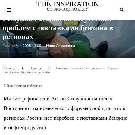
THE INSPIRATION
СО ВКУСОМ ПО ДЕЛУ
Силуанов заявил об отсутствии
проблем с поставками бензина в
регионах
4 сентября 2025 13:09
Инна Ларионова
Фото: https://sts-strezh.ru/assets/images/news/benzin.jpeg
Главная
Новости
Силуанов заявил об отсутствии проблем с
поставками бензина в регионах
# Экономика и бизнес
Министр финансов Антон Силуанов на полях
Восточного экономического форума сообщил, что в
регионах России нет перебоев с поставками бензина
и нефтепродуктов.