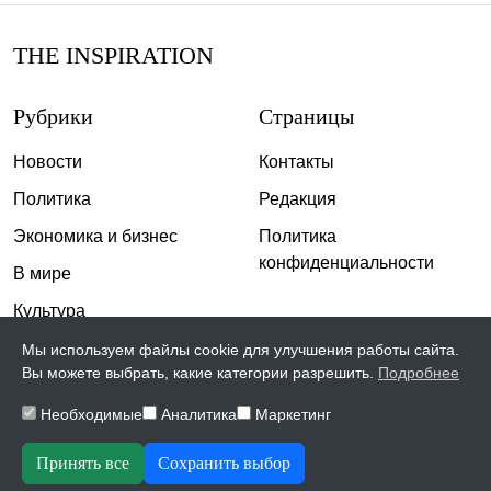
THE INSPIRATION
Рубрики
Страницы
Новости
Контакты
Политика
Редакция
Экономика и бизнес
Политика
конфиденциальности
В мире
Культура
Спорт
Мы используем файлы cookie для улучшения работы сайта.
Вы можете выбрать, какие категории разрешить.
Подробнее
Общество
Необходимые
Аналитика
Маркетинг
Происшествия
Скандалы
Принять все
Сохранить выбор