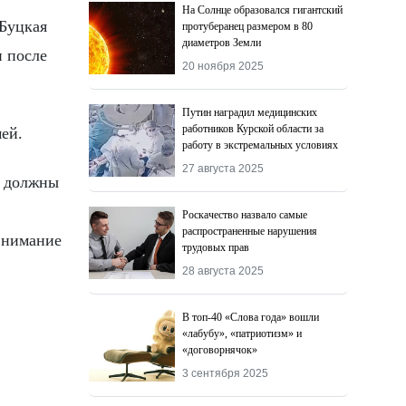
На Солнце образовался гигантский
 Буцкая
протуберанец размером в 80
диаметров Земли
и после
20 ноября 2025
Путин наградил медицинских
работников Курской области за
ей.
работу в экстремальных условиях
27 августа 2025
и должны
Роскачество назвалo самые
распространенные нарушения
 внимание
трудовых прав
28 августа 2025
В топ-40 «Слова года» вошли
«лабубу», «патриотизм» и
«договорнячок»
3 сентября 2025