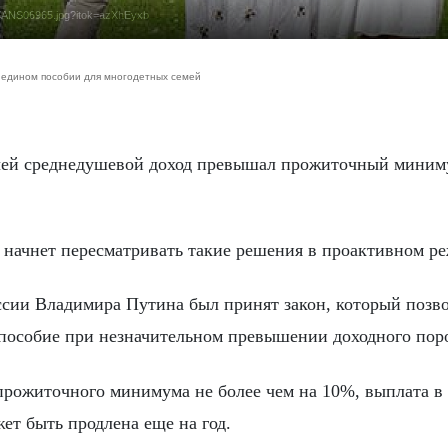
6-05/ANS06965.jpg?itok=azXhEyxb
 едином пособии для многодетных семей
 начнет пересматривать такие решения в проактивном р
ссии Владимира Путина был принят закон, который позв
 пособие при незначительном превышении доходного поро
 прожиточного минимума не более чем на 10%, выплата в
т быть продлена еще на год.