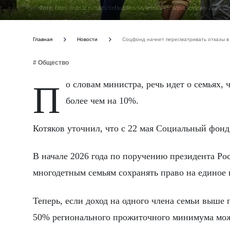
Фото: https://cdn.iz.ru/sites/default/files/styles/900x506/public/news-202
Главная
Новости
Соцфонд начнет пересматривать отказы в
# Общество
По словам министра, речь идет о семьях, чей среднедушевой доход превышал прожиточный минимум не
более чем на 10%.
Котяков уточнил, что с 22 мая Социальный фонд
В начале 2026 года по поручению президента Ро
многодетным семьям сохранять право на единое
Теперь, если доход на одного члена семьи выше
50% регионального прожиточного минимума може