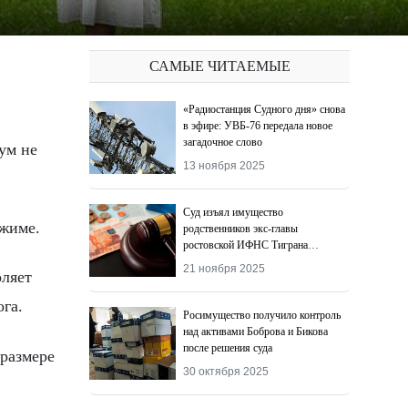
САМЫЕ ЧИТАЕМЫЕ
«Радиостанция Судного дня» снова
в эфире: УВБ-76 передала новое
загадочное слово
13 ноября 2025
Суд изъял имущество
ежиме.
родственников экс-главы
ростовской ИФНС Тиграна
Додохяна
21 ноября 2025
оляет
га.
Росимущество получило контроль
над активами Боброва и Бикова
после решения суда
 размере
30 октября 2025