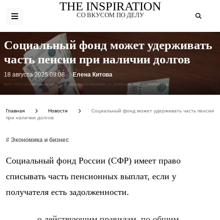
THE INSPIRATION
СО ВКУСОМ ПО ДЕЛУ
Социальный фонд может удерживать
часть пенсии при наличии долгов
18 августа 2025 09:08
Елена Китова
Фото: https://pravorzn.ru/wp-content/uploads/2019/05/uderzhaniy_iz_zarabotnoy_platy_1_24053017.jpg
Главная
Новости
Социальный фонд может удерживать часть пенсии
при наличии долгов
# Экономика и бизнес
Социальный фонд России (СФР) имеет право
списывать часть пенсионных выплат, если у
получателя есть задолженности.