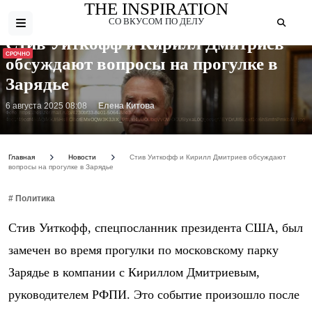
THE INSPIRATION
СО ВКУСОМ ПО ДЕЛУ
Стив Уиткофф и Кирилл Дмитриев
СРОЧНО
обсуждают вопросы на прогулке в
Зарядье
6 августа 2025 08:08
Елена Китова
Фото: https://resizer.mail.ru/p/4230bf33-8e01-5064-88e3-
4bc1f49cdf45/AQAGUi5HsECBcrEMxOQW3K3JiX_PftLxi4IAIOUbqVvOWOCU5lyxaL0Qtjoevgf7EYDrUlI5Lgxf1cr6hSmfnPmkbAU.jpg
Главная
Новости
Стив Уиткофф и Кирилл Дмитриев обсуждают
вопросы на прогулке в Зарядье
# Политика
Стив Уиткофф, спецпосланник президента США, был
замечен во время прогулки по московскому парку
Зарядье в компании с Кириллом Дмитриевым,
руководителем РФПИ. Это событие произошло после