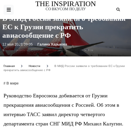
THE INSPIRATION
СО ВКУСОМ ПО ДЕЛУ
В МИД России заявили о требовании
ЕС к Грузии прекратить
авиасообщение с РФ
12 мая 2026 09:05
Галина Харькова
Фото: https://img.gazeta.press/files3/312/17222312/13-pic_32ratio_600x400-600x400-78028.jpg
Главная
Новости
В МИД России заявили о требовании ЕС к Грузии
прекратить авиасообщение с РФ
# В мире
Руководство Евросоюза добивается от Грузии
прекращения авиасообщения с Россией. Об этом в
интервью ТАСС заявил директор четвертого
департамента стран СНГ МИД РФ Михаил Калугин.