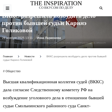
THE INSPIRATION
СО ВКУСОМ ПО ДЕЛУ
ВККС разрешила возбудить дело
против бывшей судьи Каринэ
Голиковой
28 ноября 2025 13:11
Инна Ларионова
Фото: https://cdn.iz.ru/sites/default/files/styles/1920x1080/public/article-2025-11/RIA_8653672.HR%20copy.jpg?itok=WRuhxUTY
Главная
Новости
ВККС разрешила возбудить дело против бывшей
судьи Каринэ Голиковой
# Общество
Высшая квалификационная коллегия судей (ВККС)
дала согласие Следственному комитету РФ на
возбуждение уголовного дела в отношении бывшей
судьи Смольнинского районного суда Санкт-