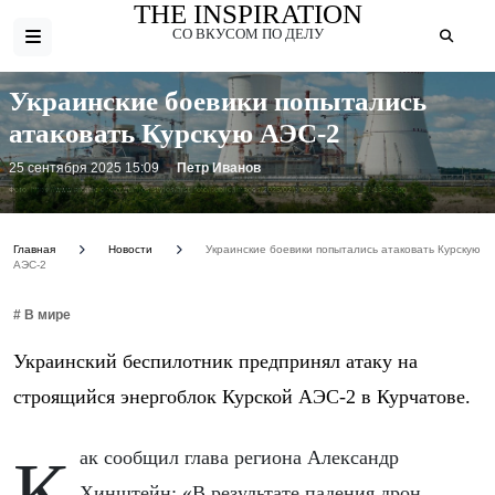
THE INSPIRATION
СО ВКУСОМ ПО ДЕЛУ
Украинские боевики попытались
атаковать Курскую АЭС-2
25 сентября 2025 15:09
Петр Иванов
Фото: https://www.atomic-energy.ru/files/styles/first_foto/public/images/2025/02/photo_2025-02-26_17-13-39.jpg
Главная
Новости
Украинские боевики попытались атаковать Курскую
АЭС-2
# В мире
Украинский беспилотник предпринял атаку на
строящийся энергоблок Курской АЭС-2 в Курчатове.
Как сообщил глава региона Александр
Хинштейн: «В результате падения дрон