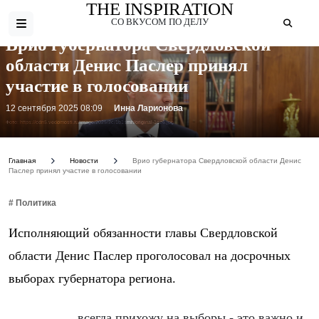
THE INSPIRATION
СО ВКУСОМ ПО ДЕЛУ
Врио губернатора Свердловской
области Денис Паслер принял
участие в голосовании
12 сентября 2025 08:09
Инна Ларионова
Фото: https://cdn5.vedomosti.ru/image/2025/2c/1b1smh/original-1oz6.jpg
Главная
Новости
Врио губернатора Свердловской области Денис
Паслер принял участие в голосовании
# Политика
Исполняющий обязанности главы Свердловской
области Денис Паслер проголосовал на досрочных
выборах губернатора региона.