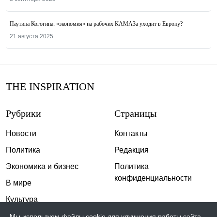
Паутина Когогина: «экономия» на рабочих КАМАЗа уходит в Европу?
21 августа 2025
THE INSPIRATION
Рубрики
Страницы
Новости
Контакты
Политика
Редакция
Экономика и бизнес
Политика
конфиденциальности
В мире
Культура
Спорт
Мы используем файлы cookie для улучшения работы сайта.