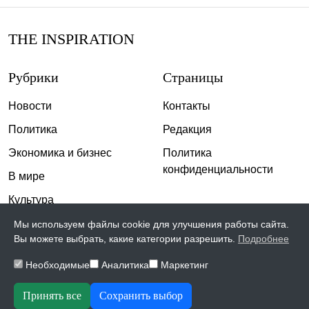
THE INSPIRATION
Рубрики
Страницы
Новости
Контакты
Политика
Редакция
Экономика и бизнес
Политика
конфиденциальности
В мире
Культура
Спорт
Мы используем файлы cookie для улучшения работы сайта.
Вы можете выбрать, какие категории разрешить.
Подробнее
Общество
Необходимые
Аналитика
Маркетинг
Происшествия
Скандалы
Принять все
Сохранить выбор