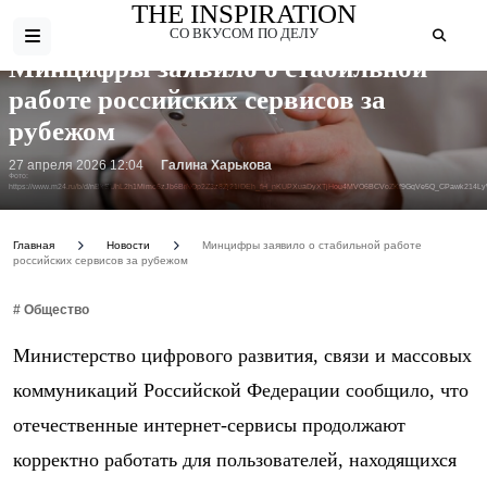
THE INSPIRATION
СО ВКУСОМ ПО ДЕЛУ
Минцифры заявило о стабильной
работе российских сервисов за
рубежом
27 апреля 2026 12:04
Галина Харькова
Фото:
https://www.m24.ru/b/d/nBkSUhL2h1Mimc6zJb6BrNOp2Z3z8Zj21iDEh_fH_nKUPXuaDyXTjHou4MVO6BCVoZKf9GqVe5Q_CPawk214
Главная
Новости
Минцифры заявило о стабильной работе
российских сервисов за рубежом
# Общество
Министерство цифрового развития, связи и массовых
коммуникаций Российской Федерации сообщило, что
отечественные интернет-сервисы продолжают
корректно работать для пользователей, находящихся