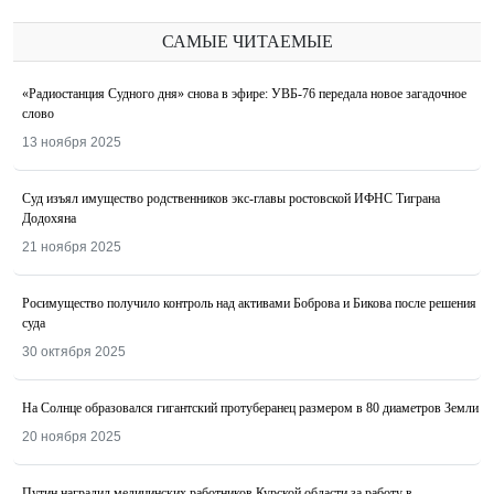
САМЫЕ ЧИТАЕМЫЕ
«Радиостанция Судного дня» снова в эфире: УВБ-76 передала новое загадочное
слово
13 ноября 2025
Суд изъял имущество родственников экс-главы ростовской ИФНС Тиграна
Додохяна
21 ноября 2025
Росимущество получило контроль над активами Боброва и Бикова после решения
суда
30 октября 2025
На Солнце образовался гигантский протуберанец размером в 80 диаметров Земли
20 ноября 2025
Путин наградил медицинских работников Курской области за работу в