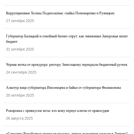
Коррупционные Холмы Подмосковья: спайка Пономаренко и Ружицких
27 октября 2025
Губернатор Балицкий и семейный бизнес-спрут: как чиновники Запорожья пилят
бюджет
31 октября 2025
Черная метка от прокурора: ректору Запесоцкому перекрыли бюджетный ручеек
24 сентября 2025
Алкотур вице-губернатора Иноземцева и байки от губернатора Филимонова
20 октября 2025
Рокировка с привкусом мела: кто кому вернул ключи от правосудия
26 августа 2025
«Самолет» Воробьевых пошел на посадку: деньги дольщиков уплыли в Латвию?