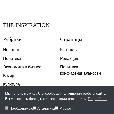
THE INSPIRATION
Рубрики
Страницы
Новости
Контакты
Политика
Редакция
Экономика и бизнес
Политика
конфиденциальности
В мире
Культура
Спорт
Мы используем файлы cookie для улучшения работы сайта.
Вы можете выбрать, какие категории разрешить.
Подробнее
Общество
Необходимые
Аналитика
Маркетинг
Происшествия