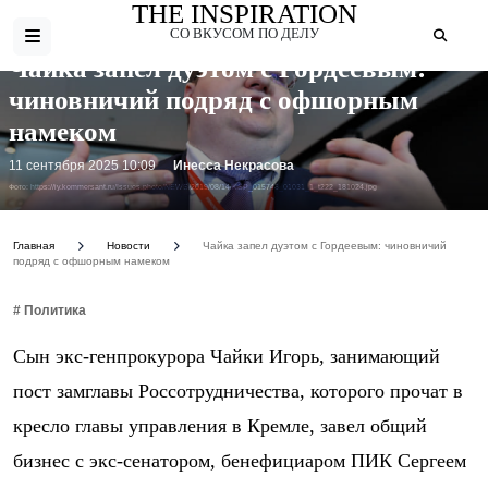
THE INSPIRATION
СО ВКУСОМ ПО ДЕЛУ
Чайка запел дуэтом с Гордеевым:
чиновничий подряд с офшорным
намеком
11 сентября 2025 10:09
Инесса Некрасова
Фото: https://iy.kommersant.ru/Issues.photo/NEWS/2019/08/14/KSP_015748_01031_1_t222_181024.jpg
Главная
Новости
Чайка запел дуэтом с Гордеевым: чиновничий
подряд с офшорным намеком
# Политика
Сын экс-генпрокурора Чайки Игорь, занимающий
пост замглавы Россотрудничества, которого прочат в
кресло главы управления в Кремле, завел общий
бизнес с экс-сенатором, бенефициаром ПИК Сергеем