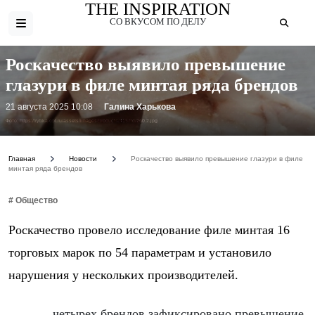
THE INSPIRATION
СО ВКУСОМ ПО ДЕЛУ
Роскачество выявило превышение
глазури в филе минтая ряда брендов
21 августа 2025 10:08
Галина Харькова
Фото: https://rybka-opt.ru/assets/images/products/415/hd/260.2.jpg
Главная
Новости
Роскачество выявило превышение глазури в филе
минтая ряда брендов
# Общество
Роскачество провело исследование филе минтая 16
торговых марок по 54 параметрам и установило
нарушения у нескольких производителей.