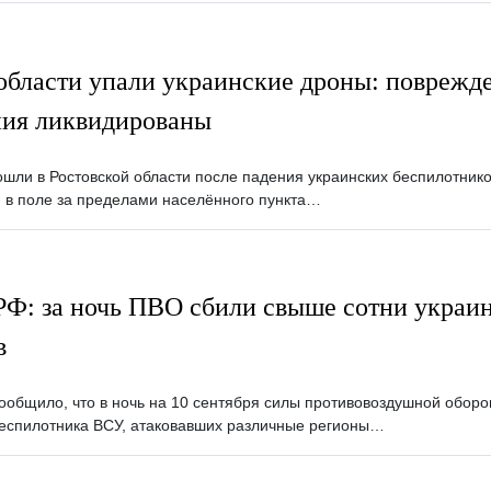
области упали украинские дроны: поврежд
ния ликвидированы
шли в Ростовской области после падения украинских беспилотников
и в поле за пределами населённого пункта…
Ф: за ночь ПВО сбили свыше сотни украи
в
общило, что в ночь на 10 сентября силы противовоздушной обор
еспилотника ВСУ, атаковавших различные регионы…