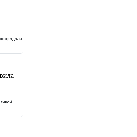
пострадали
вила
ативой