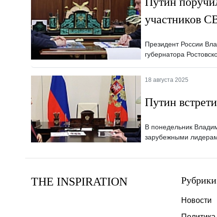
Путин поручи
участников С
Президент России Вла
губернатора Ростовс
18 августа 2025
Путин встрети
В понедельник Владим
зарубежными лидерам
Рубрики
THE INSPIRATION
Новости
Политика