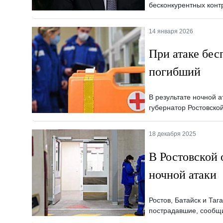
бесконкурентных конт
14 января 2026
При атаке бес
погибший
В результате ночной 
губернатор Ростовско
18 декабря 2025
В Ростовской 
ночной атаки
Ростов, Батайск и Тага
пострадавшие, сообщи