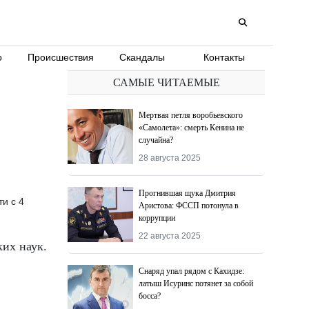
о
Происшествия
Скандалы
Контакты
САМЫЕ ЧИТАЕМЫЕ
Мертвая петля воробьевского
«Самолета»: смерть Кенина не
случайна?
28 августа 2025
Прогнившая щука Дмитрия
и с 4
Аристова: ФССП потонула в
коррупции
22 августа 2025
ких наук.
Снаряд упал рядом с Кахидзе:
латыш Исуринс потянет за собой
босса?