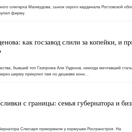
ого олигарха Махмудова, сынок серого кардинала Ростовской обл
купил фирму.
енова: как госзавод слили за копейки, и п
?
ства, бывший топ Газпрома Али Узденов, некогда мечтавший стать
через ширму прикупил там по дешевке конн…
сливки с границы: семья губернатора и биз
бернатора Слюсаря прикормили у кормушки Росгранстроя. На