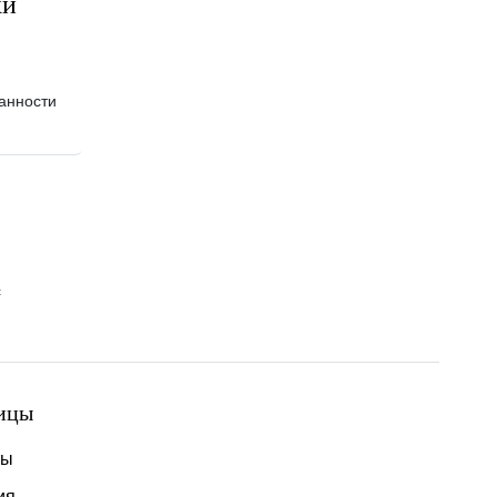
ки
анности
с
ицы
ты
ия