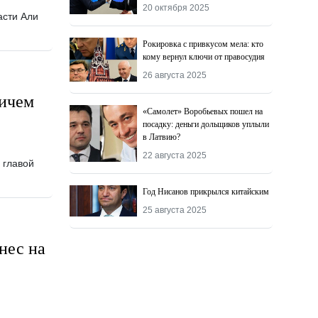
20 октября 2025
асти Али
Рокировка с привкусом мела: кто
кому вернул ключи от правосудия
26 августа 2025
ричем
«Самолет» Воробьевых пошел на
посадку: деньги дольщиков уплыли
в Латвию?
22 августа 2025
 главой
Год Нисанов прикрылся китайским
25 августа 2025
нес на