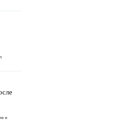
л
осле
ие и