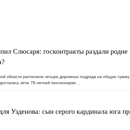
пил Слюсаря: госконтракты раздали родне
а?
ской области распилили четыре дорожных подряда на общую сумму
 достались зятю 78-летней пенсионерки …
ля Узденова: сын серого кардинала юга п